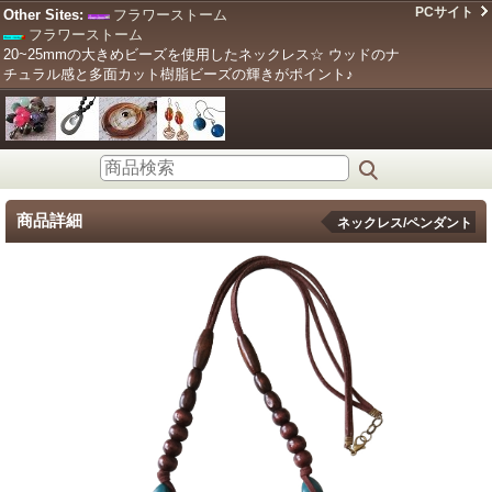
PCサイト
Other Sites:
フラワーストーム
フラワーストーム
20~25mmの大きめビーズを使用したネックレス☆ ウッドのナ
チュラル感と多面カット樹脂ビーズの輝きがポイント♪
商品詳細
ネックレス/ペンダント