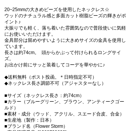
20~25mmの大きめビーズを使用したネックレス☆
ウッドのナチュラル感と多面カット樹脂ビーズの輝きがポ
イント♪
大振りでも軽く、落ち着いた雰囲気なので普段使いに気軽
にお使いいただけます。
金具部分は留めやすいように大きめサイズの金具を使用し
ています。
長さは約74cm。 頭からかぶって付けられるロングサイ
ズ。
お出かけ前にサッと装着してコーデを華やかに♪
◆送料無料（ポスト投函。＊日時指定不可）
◆ネックレス長さ調節不可（アジャスターなし）
■サイズ（ネックレス長さ：約74cm）
■カラー（ブルーグリーン、ブラウン、アンティークゴー
ルド）
■素材・成分（ウッド、アクリル、スエード合皮、合金）
■生産地（製作：日本）
■ブランド名（Flower Storm）