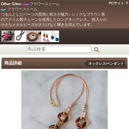
PCサイト
Other Sites:
フラワーストーム
フラワーストーム
つるんとしたパーツの質感と軽さが魅力♪ シックなブラウン系
のアクリル製チェーンを使用したロングネックレス。 筋入りの
小さなメタルビーズがさりげなく輝きを添えています。
商品詳細
ネックレス/ペンダント