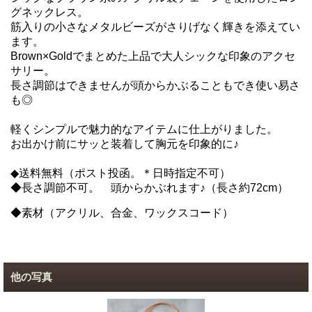
グネックレス。
筋入りの小さなメタルビーズがさりげなく輝きを添えてい
ます。
Brown×Goldでまとめた上品で大人シックな印象のアクセ
サリー。
長さ調節はできませんが頭からかぶることもでき使い易さ
も◎
軽くシンプルで魅力的なアイテムに仕上がりました。
お出かけ前にサッと装着して胸元を印象的に♪
◆送料無料（ポスト投函。＊日時指定不可）
◆長さ調節不可。 頭からかぶれます♪（長さ約72cm）
◆
素材（アクリル、合金、ワックスコード）
他の写真