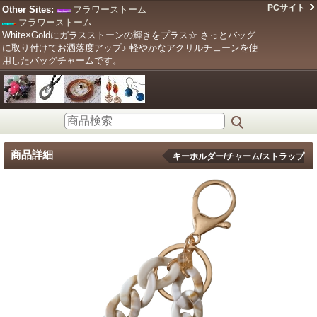
PCサイト
Other Sites:
フラワーストーム
フラワーストーム
White×Goldにガラスストーンの輝きをプラス☆ さっとバッグ
に取り付けてお洒落度アップ♪ 軽やかなアクリルチェーンを使
用したバッグチャームです。
商品詳細
キーホルダー/チャーム/ストラップ