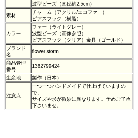
波型ビーズ（直径約2.5cm）
チャーム（アクリル/エコファー）
素材
ピアスフック（樹脂）
ファー（ライトグレー）
カラー
波型ビーズ
（画像参照）
ピアスフック（クリア）金具（ゴールド）
ブランド
flower storm
名
商品管理
1362799424
番号
生産地
製作（日本）
一つ一つハンドメイドで仕上げていますの
で、
注意点
サイズや形が微妙に異なります。予めご了承
下さいませ。