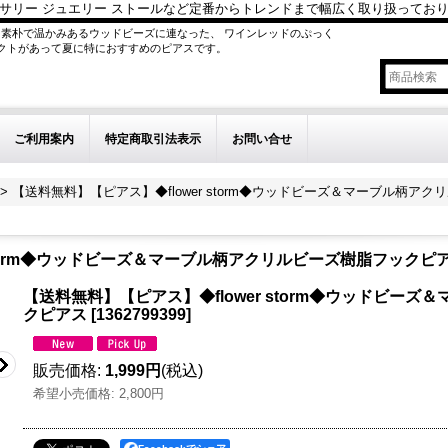
サリー ジュエリー ストールなど定番からトレンドまで幅広く取り扱ってお
 素朴で温かみあるウッドビーズに連なった、 ワインレッドのぷっく
パクトがあって夏に特におすすめのピアスです。
ご利用案内
特定商取引法表示
お問い合せ
>
【送料無料】【ピアス】◆flower storm◆ウッドビーズ＆マーブル柄ア
 storm◆ウッドビーズ＆マーブル柄アクリルビーズ樹脂フックピ
【送料無料】【ピアス】◆flower storm◆ウッドビー
クピアス
[
1362799399
]
販売価格
:
1,999円
(税込)
希望小売価格
:
2,800円