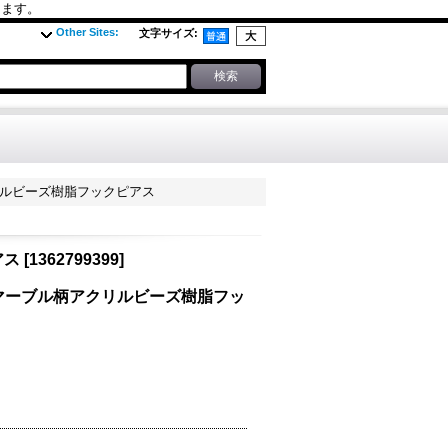
ります。
Other Sites
:
文字サイズ
:
クリルビーズ樹脂フックピアス
アス
[
1362799399
]
ズ＆マーブル柄アクリルビーズ樹脂フッ