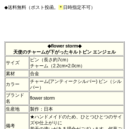
◆
送料無料（ポスト投函。
＊
日時指定不可）
◆flower storm◆
天使のチャームが下がったキルトピン エンジェル
ピン（長さ約7cm）
サイズ
チャーム（2.2cm×2.0
cm
）
素材
合金
チャーム(アンティークシルバー) ピン（シル
カラー
バー）
ブランド
flower storm
名
生産地
製作：日本
★ハンドメイドのため、ひとつひとつのサイ
ズや仕上がりに
備考
若干の違いがある場合がございます。何卒ご