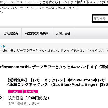
サリー ジュエリー ストールなど定番からトレンドまで幅広く取り扱ってお
きさのシックなレザーフラワーとタッセルのネックレス。 リゾート
す。
ご利用案内
特定商取引法表示
お問い合せ
ント
storm◆レザーフラワーとタッセルのハンドメイド革紐ロングネックレス （Sax Bl
ower storm◆レザーフラワーとタッセルのハンドメイド革紐ロン
【送料無料】【レザーネックレス】◆flower storm◆
ド革紐ロングネックレス （Sax Blue×Mocha Beige）
[
136
販売価格
:
3,040円
(税込)
希望小売価格
:
3,980円