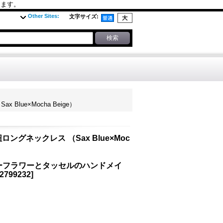
ります。
Other Sites
:
文字サイズ
:
ue×Mocha Beige）
グネックレス （Sax Blue×Moc
レザーフラワーとタッセルのハンドメイ
2799232
]